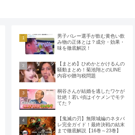
男子バレー選手が飲む黄色い飲
み物の正体とは？成分・効果・
味を徹底解説！
【まとめ】ひめかとかけるんの
騒動まとめ！菊池翔とのLINE
内容や贈与税問題
桐谷さんが結婚を逃したワケが
壮絶！若い頃はイケメンでモテ
てた？
【鬼滅の刃】無限城編のネタバ
レ完全ガイド！最終決戦の結末
まで徹底解説【16巻～23巻】