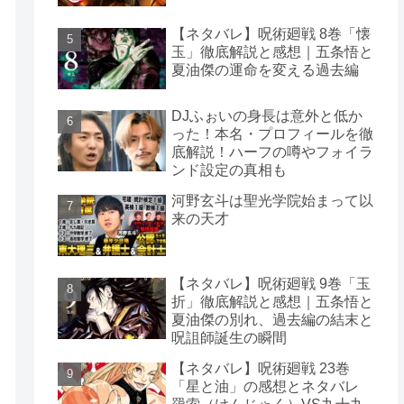
【ネタバレ】呪術廻戦 8巻「懐
玉」徹底解説と感想｜五条悟と
夏油傑の運命を変える過去編
DJふぉいの身長は意外と低か
った！本名・プロフィールを徹
底解説！ハーフの噂やフォイラ
ンド設定の真相も
河野玄斗は聖光学院始まって以
来の天才
【ネタバレ】呪術廻戦 9巻「玉
折」徹底解説と感想｜五条悟と
夏油傑の別れ、過去編の結末と
呪詛師誕生の瞬間
【ネタバレ】呪術廻戦 23巻
「星と油」の感想とネタバレ