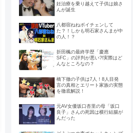
妊治療を乗り越えて子供は娘さ
んが誕生
八都宿ねねボイチェンして
た？！しかも明石家さんまが中
の人！？
折田楓の最終学歴「慶應
SFC」の評判が悪い?!実際はど
んなところなの？
橋下徹の子供は7人！8人目発
言の真相とエリート家族の実態
を徹底解説！
元AV女優坂口杏里の母「坂口
良子」さんの死因は横行結腸が
んだった