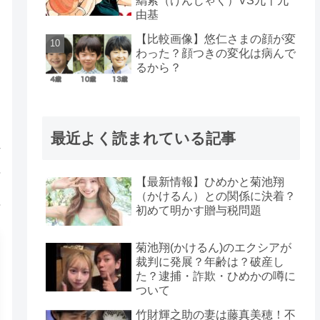
羂索（けんじゃく）VS九十九
由基
【比較画像】悠仁さまの顔が変
わった？顔つきの変化は病んで
るから？
最近よく読まれている記事
【最新情報】ひめかと菊池翔
（かけるん）との関係に決着？
初めて明かす贈与税問題
菊池翔(かけるん)のエクシアが
裁判に発展？年齢は？破産し
た？逮捕・詐欺・ひめかの噂に
ついて
竹財輝之助の妻は藤真美穂！不