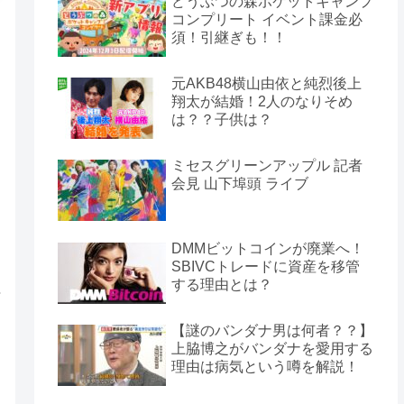
どうぶつの森ポケットキャンプ
コンプリート イベント課金必
須！引継ぎも！！
元AKB48横山由依と純烈後上
翔太が結婚！2人のなりそめ
は？？子供は？
ミセスグリーンアップル 記者
会見 山下埠頭 ライブ
DMMビットコインが廃業へ！
SBIVCトレードに資産を移管
する理由とは？
【謎のバンダナ男は何者？？】
上脇博之がバンダナを愛用する
理由は病気という噂を解説！