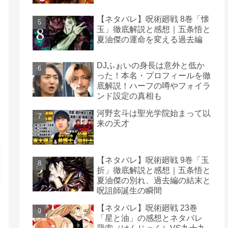
【ネタバレ】呪術廻戦 8巻「懐
玉」徹底解説と感想｜五条悟と
夏油傑の運命を変える過去編
DJふぉいの身長は意外と低か
った！本名・プロフィールを徹
底解説！ハーフの噂やフォイラ
ンド設定の真相も
河野玄斗は聖光学院始まって以
来の天才
【ネタバレ】呪術廻戦 9巻「玉
折」徹底解説と感想｜五条悟と
夏油傑の別れ、過去編の結末と
呪詛師誕生の瞬間
【ネタバレ】呪術廻戦 23巻
「星と油」の感想とネタバレ