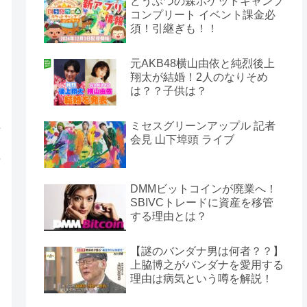
どうぶつの森ポケットキャンプ
コンプリート イベント課金必
須！引継ぎも！！
元AKB48横山由依と純烈後上
翔太が結婚！2人のなりそめ
は？？子供は？
ミセスグリーンアップル 記者
会見 山下埠頭 ライブ
DMMビットコインが廃業へ！
SBIVCトレードに資産を移管
する理由とは？
【謎のバンダナ男は何者？？】
上脇博之がバンダナを愛用する
理由は病気という噂を解説！