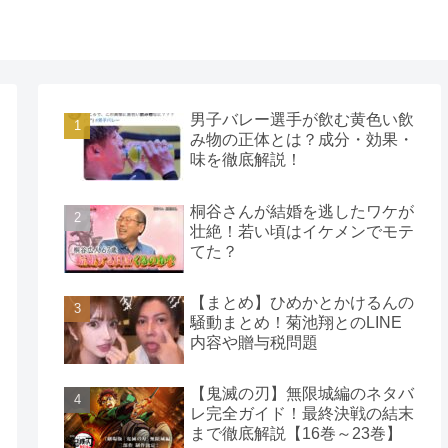
男子バレー選手が飲む黄色い飲
み物の正体とは？成分・効果・
味を徹底解説！
桐谷さんが結婚を逃したワケが
壮絶！若い頃はイケメンでモテ
てた？
【まとめ】ひめかとかけるんの
騒動まとめ！菊池翔とのLINE
内容や贈与税問題
【鬼滅の刃】無限城編のネタバ
レ完全ガイド！最終決戦の結末
まで徹底解説【16巻～23巻】