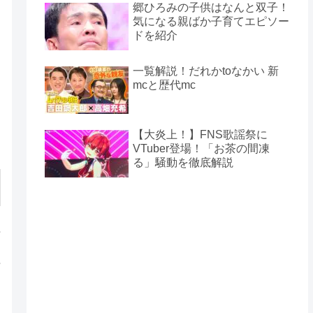
郷ひろみの子供はなんと双子！
気になる親ばか子育てエピソー
ドを紹介
一覧解説！だれかtoなかい 新
mcと歴代mc
【大炎上！】FNS歌謡祭に
VTuber登場！「お茶の間凍
る」騒動を徹底解説