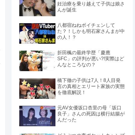
妊治療を乗り越えて子供は娘さ
んが誕生
八都宿ねねボイチェンして
た？！しかも明石家さんまが中
の人！？
折田楓の最終学歴「慶應
SFC」の評判が悪い?!実際はど
んなところなの？
橋下徹の子供は7人！8人目発
言の真相とエリート家族の実態
を徹底解説！
元AV女優坂口杏里の母「坂口
良子」さんの死因は横行結腸が
んだった