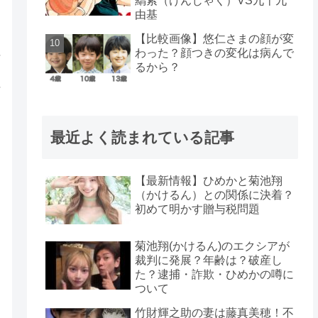
羂索（けんじゃく）VS九十九
由基
【比較画像】悠仁さまの顔が変
わった？顔つきの変化は病んで
るから？
最近よく読まれている記事
【最新情報】ひめかと菊池翔
（かけるん）との関係に決着？
初めて明かす贈与税問題
菊池翔(かけるん)のエクシアが
裁判に発展？年齢は？破産し
た？逮捕・詐欺・ひめかの噂に
ついて
竹財輝之助の妻は藤真美穂！不