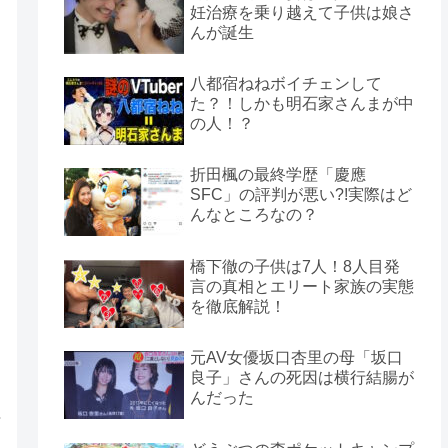
妊治療を乗り越えて子供は娘さ
んが誕生
八都宿ねねボイチェンして
た？！しかも明石家さんまが中
の人！？
折田楓の最終学歴「慶應
SFC」の評判が悪い?!実際はど
んなところなの？
橋下徹の子供は7人！8人目発
言の真相とエリート家族の実態
を徹底解説！
元AV女優坂口杏里の母「坂口
良子」さんの死因は横行結腸が
んだった