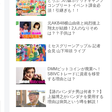
どうぶつの森ポケットキャンプ
コンプリート イベント課金必
須！引継ぎも！！
元AKB48横山由依と純烈後上
翔太が結婚！2人のなりそめ
は？？子供は？
ミセスグリーンアップル 記者
会見 山下埠頭 ライブ
DMMビットコインが廃業へ！
SBIVCトレードに資産を移管
する理由とは？
【謎のバンダナ男は何者？？】
上脇博之がバンダナを愛用する
理由は病気という噂を解説！