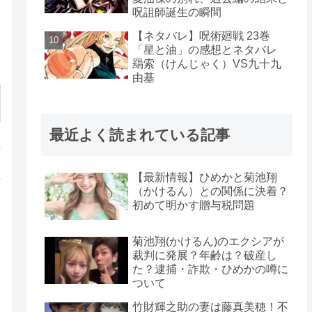
呪詛師誕生の瞬間
【ネタバレ】呪術廻戦 23巻
「星と油」の感想とネタバレ
羂索（けんじゃく）VS九十九
由基
最近よく読まれている記事
【最新情報】ひめかと菊池翔
（かけるん）との関係に決着？
初めて明かす贈与税問題
菊池翔(かけるん)のエクシアが
裁判に発展？年齢は？破産し
た？逮捕・詐欺・ひめかの噂に
ついて
竹財輝之助の妻は藤真美穂！不