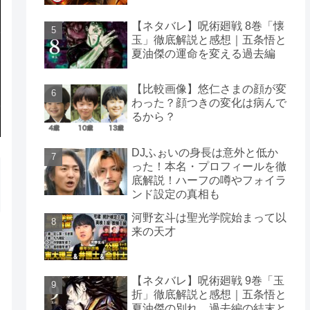
【ネタバレ】呪術廻戦 8巻「懐
玉」徹底解説と感想｜五条悟と
夏油傑の運命を変える過去編
【比較画像】悠仁さまの顔が変
わった？顔つきの変化は病んで
るから？
DJふぉいの身長は意外と低か
った！本名・プロフィールを徹
底解説！ハーフの噂やフォイラ
ンド設定の真相も
河野玄斗は聖光学院始まって以
来の天才
【ネタバレ】呪術廻戦 9巻「玉
折」徹底解説と感想｜五条悟と
夏油傑の別れ、過去編の結末と