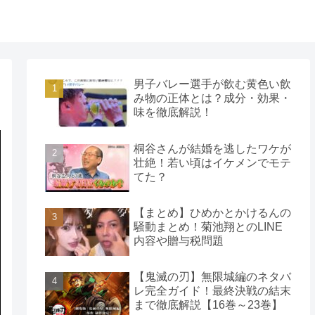
男子バレー選手が飲む黄色い飲
み物の正体とは？成分・効果・
味を徹底解説！
桐谷さんが結婚を逃したワケが
壮絶！若い頃はイケメンでモテ
てた？
【まとめ】ひめかとかけるんの
騒動まとめ！菊池翔とのLINE
内容や贈与税問題
【鬼滅の刃】無限城編のネタバ
レ完全ガイド！最終決戦の結末
まで徹底解説【16巻～23巻】