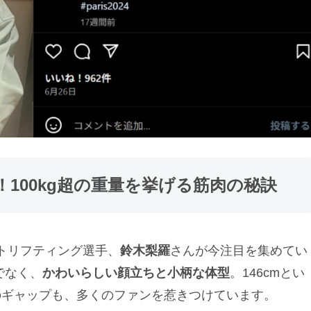
100kg超の重量を挙げる筋肉の秘訣
イトリフティング選手、
鈴木梨羅
さんが今注目を集めてい
でなく、
かわいらしい顔立ちと小柄な体型
。146cmとい
そのギャップも、多くのファンを惹きつけています。