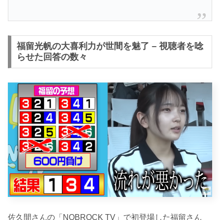
福留光帆の大喜利力が世間を魅了 – 視聴者を唸
らせた回答の数々
佐久間さんの「NOBROCK TV」で初登場した福留さん