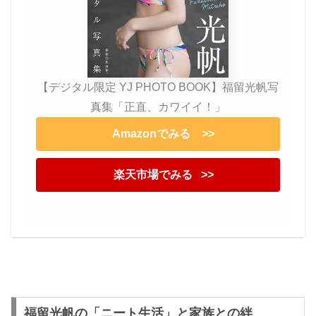
【デジタル限定 YJ PHOTO BOOK】福留光帆写
真集「正直、カワイイ！」
Amazonでみる >>
楽天市場でみる >>
福留光帆の「ニート生活」と家族との絆