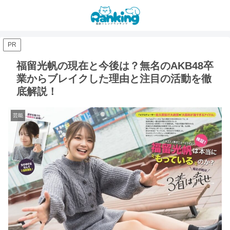
PR
福留光帆の現在と今後は？無名のAKB48卒
業からブレイクした理由と注目の活動を徹
底解説！
芸能