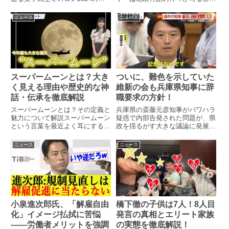
な世界「ミズガルズ」を冒険しま
ランプリに輝いた岡山県出身の高
す。クレイトスとアトレウスが織
校2年生「はるあ」さん。彼女の
ニュース
ニュース
りなす物語を楽しみつつ、効率的
素顔を詳しく見ていきましょう。
に敵を倒し、強化しながら進める
はるあの基本プロフィール 名
ための基本を紹介します。攻略の
前：はるあ 出身地：岡山県 ...
鍵...
ついに、難色を示していた
スーパームーンとは？大き
維新の会も兵庫県知事に辞
く見える理由や歴史的な神
職要求の方針！
話・伝承を徹底解説
兵庫県の斎藤元彦知事がパワハラ
スーパームーンとは？その定義と
疑惑で内部告発された問題が、県
魅力について解説スーパームーン
政を揺るがす大きな議論に発展し
という言葉を最近よく耳にする方
ています。2024年9月9日、兵庫
も多いのではないでしょうか。特
県議会において、第2会派である
にSNSやニュースなどで話題に
ニュース
ニュース
日本維新の会（21人）が、正式
なることが多く、夜空を見上げる
に斎藤知事に対して辞職を要求す
のが楽しみなイベントとなってい
る方針を決めたことが報じら...
ます。しかし、実際のところ
「ス...
小泉進次郎氏、「解雇自由
橋下徹の子供は7人！8人目
化」イメージ払拭に苦悩
発言の真相とエリート家族
――労働者メリットを強調
の実態を徹底解説！