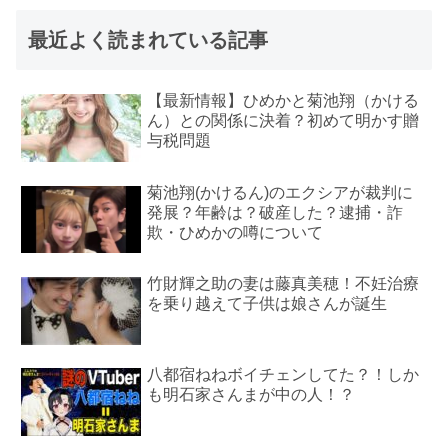
最近よく読まれている記事
【最新情報】ひめかと菊池翔（かける
ん）との関係に決着？初めて明かす贈
与税問題
菊池翔(かけるん)のエクシアが裁判に
発展？年齢は？破産した？逮捕・詐
欺・ひめかの噂について
竹財輝之助の妻は藤真美穂！不妊治療
を乗り越えて子供は娘さんが誕生
八都宿ねねボイチェンしてた？！しか
も明石家さんまが中の人！？