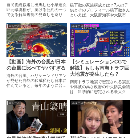
自民党総裁選に出馬した小泉進次
橋下徹の家族構成とは？7人の子
郎元環境相が、掲げる公約の一つ
供とそのプロフィール橋下徹さん
である解雇規制の見直しを巡り、
といえば、大阪府知事や大阪市長
社会的な懸念や誤解と対峙してい
を務めた政治家であり、現在も弁
ます。解雇規制の緩和が「解雇自
護士やテレビコメンテーターとし
ニュース
ニュース
由化」として受け取られかねない
て活躍しています。そんな橋下さ
状況に対し、彼は14日の討論会
んには、なんと7人の子供がいま
で、企業側に新たな義務を課す
す。テレビ番組やメディアで
こ...
度々...
【動画】海外の台風が日本
【シミュレーションCGで
の台風に比べてヤバすぎる
解説】もしも南海トラフ巨
大地震が発生したら？
海外の台風、ハリケーンドリアン
が見せた自然の猛威私たち日本に
南海トラフ地震で想定される震度
住んでいると、毎年のように台風
や津波の高さ政府の中央防災会議
の脅威に直面し、自然の力の恐ろ
は、科学的に想定される最大クラ
しさを実感します。しかし、世界
スの南海トラフ地震（以下、「南
にはさらに信じられないような規
海トラフ巨大地震」という）が発
ニュース
ニュース
模の自然災害が存在します。その
生した際の被害想定を実施してい
一例が「ハリケーンドリアン」
ます。 この被害想定によれば、
で...
南海トラフ巨大地震がひとたび
発...