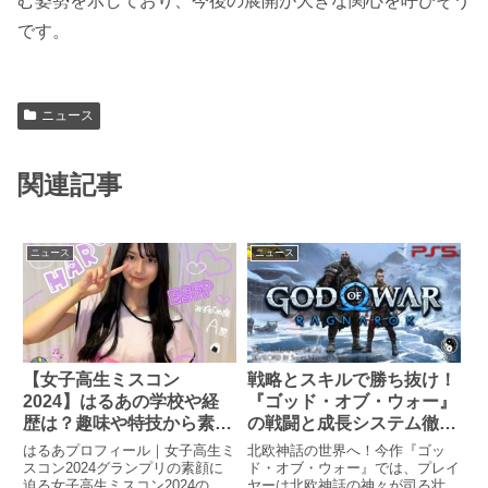
む姿勢を示しており、今後の展開が大きな関心を呼びそう
です。
ニュース
関連記事
ニュース
ニュース
戦略とスキルで勝ち抜け！
【女子高生ミスコン
『ゴッド・オブ・ウォー』
2024】はるあの学校や経
の戦闘と成長システム徹底
歴は？趣味や特技から素顔
解説
を詳細に解説！
北欧神話の世界へ！今作『ゴッ
はるあプロフィール｜女子高生ミ
ド・オブ・ウォー』では、プレイ
スコン2024グランプリの素顔に
ヤーは北欧神話の神々が司る壮大
迫る女子高生ミスコン2024のグ