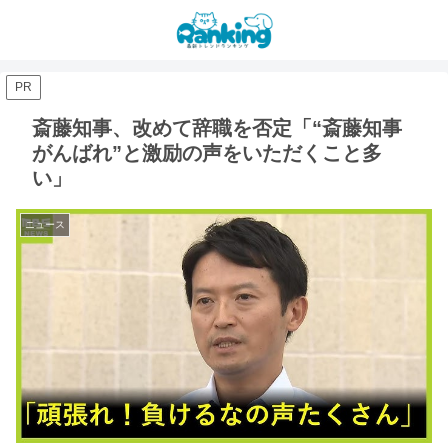
PR
斎藤知事、改めて辞職を否定「“斎藤知事
がんばれ”と激励の声をいただくこと多
い」
ニュース