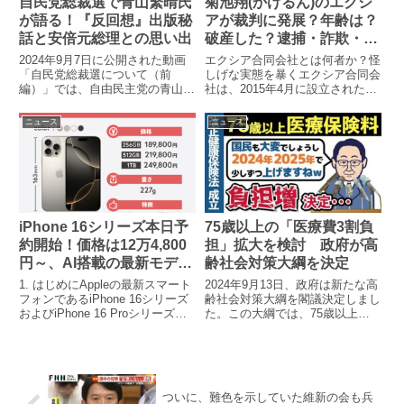
自民党総裁選で青山繁晴氏
菊池翔(かけるん)のエクシ
が語る！『反回想』出版秘
アが裁判に発展？年齢は？
話と安倍元総理との思い出
破産した？逮捕・詐欺・ひ
めかの噂について
2024年9月7日に公開された動画
エクシア合同会社とは何者か？怪
「自民党総裁選について（前
しげな実態を暴くエクシア合同会
編）」では、自由民主党の青山繁
社は、2015年4月に設立された投
晴参院議員が出演。総裁選に立候
資運用会社です。CEOを務める
補を決意した背景や、9月7日に
のは、かけるんこと菊池翔（本
ニュース
ニュース
発売された新著『反回想』に関す
名：菊池翔）。彼はその派手な生
る裏話を語っています。また、彼
活や大胆な言動でSNSやネット
が「友人だった」と振り返る安
を賑わせています。しかし、こ...
倍...
iPhone 16シリーズ本日予
75歳以上の「医療費3割負
約開始！価格は12万4,800
担」拡大を検討 政府が高
円～、AI搭載の最新モデル
齢社会対策大綱を決定
を徹底解説
1. はじめにAppleの最新スマート
2024年9月13日、政府は新たな高
フォンであるiPhone 16シリーズ
齢社会対策大綱を閣議決定しまし
およびiPhone 16 Proシリーズの
た。この大綱では、75歳以上の
予約受付が、本日2024年9月13日
後期高齢者を対象とした医療費の
21時からスタートします。今回
窓口負担に関する見直しや、孤立
の新型iPhoneは、デザインの進
する高齢者への支援強化が明記さ
化だけでなく、**AI...
れています。1. 75歳以上の医療
費負担に関する変更の...
ついに、難色を示していた維新の会も兵