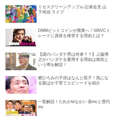
ミセスグリーンアップル 記者会見 山
下埠頭 ライブ
DMMビットコインが廃業へ！SBIVCト
レードに資産を移管する理由とは？
【謎のバンダナ男は何者？？】上脇博
之がバンダナを愛用する理由は病気と
いう噂を解説！
郷ひろみの子供はなんと双子！気にな
る親ばか子育てエピソードを紹介
一覧解説！だれかtoなかい 新mcと歴代
mc