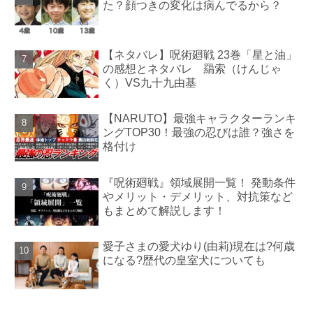
た？顔つきの変化は病んでるから？
【ネタバレ】呪術廻戦 23巻「星と油」
の感想とネタバレ 羂索（けんじゃ
く）VS九十九由基
【NARUTO】最強キャラクターランキ
ングTOP30！最強の忍びは誰？強さを
格付け
『呪術廻戦』領域展開一覧！ 発動条件
やメリット・デメリット、対抗策など
もまとめて解説します！
愛子さまの愛犬ゆり(由莉)現在は?何歳
になる?歴代の皇室犬についても