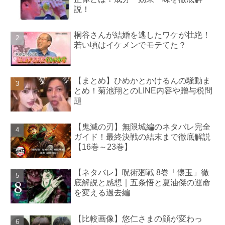
説！
桐谷さんが結婚を逃したワケが壮絶！
若い頃はイケメンでモテてた？
【まとめ】ひめかとかけるんの騒動ま
とめ！菊池翔とのLINE内容や贈与税問
題
【鬼滅の刃】無限城編のネタバレ完全
ガイド！最終決戦の結末まで徹底解説
【16巻～23巻】
【ネタバレ】呪術廻戦 8巻「懐玉」徹
底解説と感想｜五条悟と夏油傑の運命
を変える過去編
【比較画像】悠仁さまの顔が変わっ