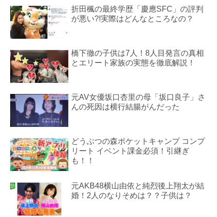
折田楓の最終学歴「慶應SFC」の評判
が悪い?!実際はどんなところなの？
橋下徹の子供は7人！8人目発言の真相
とエリート家族の実態を徹底解説！
元AV女優坂口杏里の母「坂口良子」さ
んの死因は横行結腸がんだった
どうぶつの森ポケットキャンプ コンプ
リート イベント課金必須！引継ぎ
も！！
元AKB48横山由依と純烈後上翔太が結
婚！2人のなりそめは？？子供は？