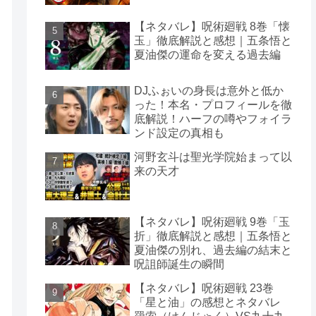
【ネタバレ】呪術廻戦 8巻「懐
玉」徹底解説と感想｜五条悟と
夏油傑の運命を変える過去編
DJふぉいの身長は意外と低か
った！本名・プロフィールを徹
底解説！ハーフの噂やフォイラ
ンド設定の真相も
河野玄斗は聖光学院始まって以
来の天才
【ネタバレ】呪術廻戦 9巻「玉
折」徹底解説と感想｜五条悟と
夏油傑の別れ、過去編の結末と
呪詛師誕生の瞬間
【ネタバレ】呪術廻戦 23巻
「星と油」の感想とネタバレ