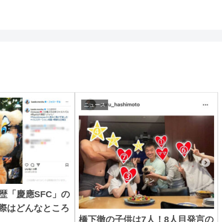
ニュース
歴「慶應SFC」の
実際はどんなところ
橋下徹の子供は7人！8人目発言の