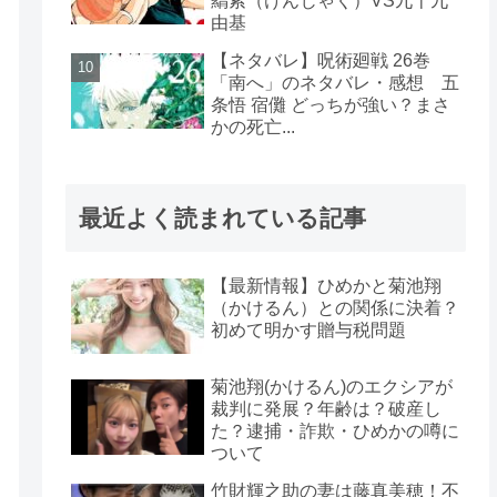
羂索（けんじゃく）VS九十九
由基
【ネタバレ】呪術廻戦 26巻
「南へ」のネタバレ・感想 五
条悟 宿儺 どっちが強い？まさ
かの死亡...
最近よく読まれている記事
【最新情報】ひめかと菊池翔
（かけるん）との関係に決着？
初めて明かす贈与税問題
菊池翔(かけるん)のエクシアが
裁判に発展？年齢は？破産し
た？逮捕・詐欺・ひめかの噂に
ついて
竹財輝之助の妻は藤真美穂！不