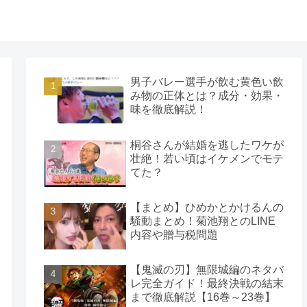
男子バレー選手が飲む黄色い飲
み物の正体とは？成分・効果・
味を徹底解説！
桐谷さんが結婚を逃したワケが
壮絶！若い頃はイケメンでモテ
てた？
【まとめ】ひめかとかけるんの
騒動まとめ！菊池翔とのLINE
内容や贈与税問題
【鬼滅の刃】無限城編のネタバ
レ完全ガイド！最終決戦の結末
まで徹底解説【16巻～23巻】