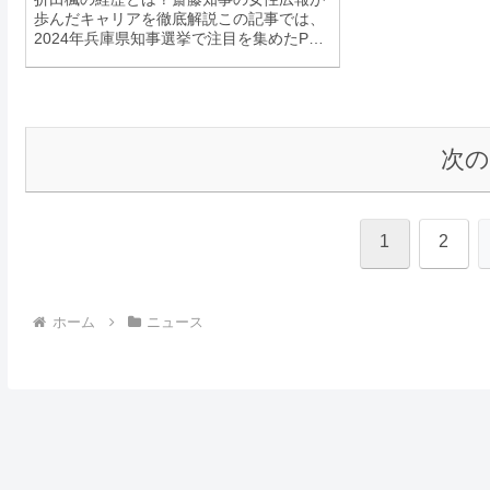
歩んだキャリアを徹底解説この記事では、
2024年兵庫県知事選挙で注目を集めたPR
会社「merchu」の代表・折田楓さんについ
て、彼女がどのような経歴を歩んできたの
かを詳しく解説します。斎藤知事の選挙広
報...
次
1
2
ホーム
ニュース