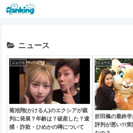
ニュース
ニュース
ニュース
菊池翔(かけるん)のエクシアが裁
折田楓の最終学
判に発展？年齢は？破産した？逮
評判が悪い?!
捕・詐欺・ひめかの噂について