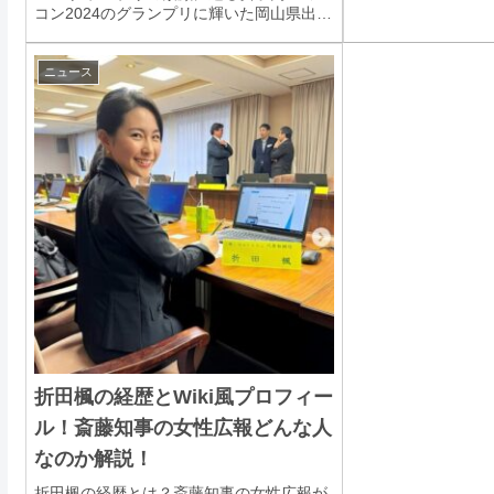
コン2024のグランプリに輝いた岡山県出身
の高校2年生「はるあ」さん。彼女の素顔
を詳しく見ていきましょう。はるあの基本
プロフィール 名前：はるあ 出身地：岡山
ニュース
県 ...
折田楓の経歴とWiki風プロフィー
ル！斎藤知事の女性広報どんな人
なのか解説！
折田楓の経歴とは？斎藤知事の女性広報が