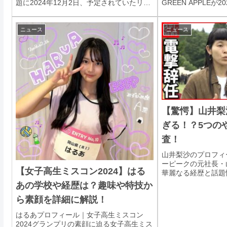
題に2024年12月2日、予定されていたリリ
GREEN APPLEが
ース日より1日早く、スマートフォン向け
を迎えるにあたり、
買い切りアプリ『どうぶつの森 ポケットキ
MAGICAL 10 YEA
ャンプ コンプリート』が配信開始されま
ニュース
ニュース
し...
【驚愕】山井梨
ぎる！？5つの
査！
山井梨沙のプロフィ
ーピークの元社長・
【女子高生ミスコン2024】はる
華麗なる経歴と話題
経営、さらにはプラ
あの学校や経歴は？趣味や特技か
目を集めてきました
ら素顔を詳細に解説！
沙さんのプロフィー
て、彼女が築き...
はるあプロフィール｜女子高生ミスコン
2024グランプリの素顔に迫る女子高生ミス