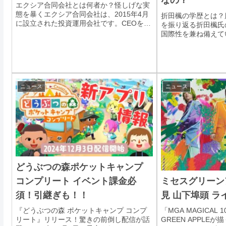
なの？
エクシア合同会社とは何者か？怪しげな実
態を暴くエクシア合同会社は、2015年4月
折田楓の学歴とは？
に設立された投資運用会社です。CEOを務
を振り返る折田楓氏
めるのは、かけるんこと菊池翔（本名：菊
国際性を兼ね備えて
池翔）。彼はその派手な生活や大胆な言動
学院という名門女子
でSNSやネットを賑わせています。しか
学湘南藤沢キャンパ
し、こ...
合政策学部に進学。
はフラン...
ニュース
ニュース
どうぶつの森ポケットキャンプ
コンプリート イベント課金必
ミセスグリーン
須！引継ぎも！！
見 山下埠頭 ラ
『どうぶつの森 ポケットキャンプ コンプ
「MGA MAGICAL 1
リート』リリース！驚きの前倒し配信が話
GREEN APPLEが