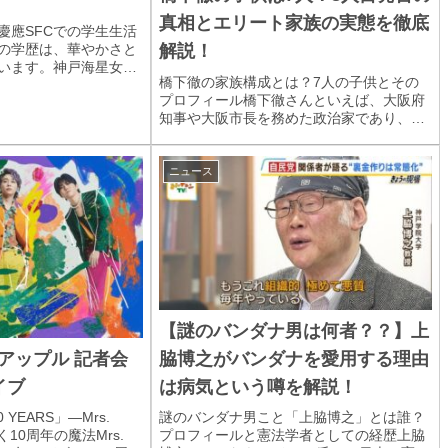
真相とエリート家族の実態を徹底
慶應SFCでの学生生活
の学歴は、華やかさと
解説！
います。神戸海星女子
橋下徹の家族構成とは？7人の子供とその
校を経て、慶應義塾大
プロフィール橋下徹さんといえば、大阪府
ス（以下、SFC）の総
知事や大阪市長を務めた政治家であり、現
その後、大学3年次に
在も弁護士やテレビコメンテーターとして
活躍しています。そんな橋下さんには、な
んと7人の子供がいます。テレビ番組やメ
ニュース
ディアで度々...
【謎のバンダナ男は何者？？】上
脇博之がバンダナを愛用する理由
アップル 記者会
は病気という噂を解説！
イブ
謎のバンダナ男こと「上脇博之」とは誰？
0 YEARS」―Mrs.
プロフィールと憲法学者としての経歴上脇
描く10周年の魔法Mrs.