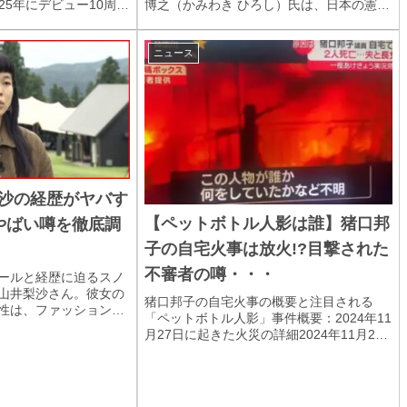
博之（かみわき ひろし）氏は、日本の憲法
2025年にデビュー10周年
学者として知られ、特に政治資金問題や政
特別なテーマ「MGA
党国家論に関する研究で注目されていま
RS」を掲げ...
す。彼の活動は、学術的な枠を超え、日本
ニュース
の民主主義や...
沙の経歴がヤバす
【ペットボトル人影は誰】猪口邦
やばい噂を徹底調
子の自宅火事は放火!?目撃された
不審者の噂・・・
ールと経歴に迫るスノ
山井梨沙さん。彼女の
猪口邦子の自宅火事の概要と注目される
性は、ファッションや
「ペットボトル人影」事件概要：2024年11
イベートに至るまで注
月27日に起きた火災の詳細2024年11月27
。本記事では、山井梨
日、東京・文京区にある猪口邦子参議院議
ルや経歴に焦点を当
員の自宅マンションで火災が発生しまし
た。この火災は、議員一家にとって非常に
痛...