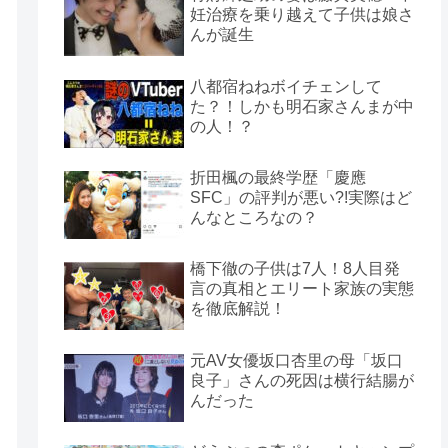
妊治療を乗り越えて子供は娘さ
んが誕生
八都宿ねねボイチェンして
た？！しかも明石家さんまが中
の人！？
折田楓の最終学歴「慶應
SFC」の評判が悪い?!実際はど
んなところなの？
橋下徹の子供は7人！8人目発
言の真相とエリート家族の実態
を徹底解説！
元AV女優坂口杏里の母「坂口
良子」さんの死因は横行結腸が
んだった