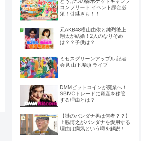
どうぶつの森ポケットキャンプ
コンプリート イベント課金必
須！引継ぎも！！
元AKB48横山由依と純烈後上
翔太が結婚！2人のなりそめ
は？？子供は？
ミセスグリーンアップル 記者
会見 山下埠頭 ライブ
DMMビットコインが廃業へ！
SBIVCトレードに資産を移管
する理由とは？
【謎のバンダナ男は何者？？】
上脇博之がバンダナを愛用する
理由は病気という噂を解説！